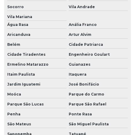
Socorro
Vila Andrade
Manutenção de ativos hospitalares
Vila Mariana
Manutenção bomba de infusão mdk me11
Água Rasa
Anália Franco
Manutenção bomba de infusão mdk mi20
Aricanduva
Artur Alvim
Manutenção bomba de infusão mdk mi23
Belém
Cidade Patriarca
Manutenção de bomba de infusão me11
Cidade Tiradentes
Engenheiro Goulart
Manutenção de bomba de infusão me11 em são paulo
Ermelino Matarazzo
Guianazes
Manutenção de bomba de infusão me11 em sp
Itaim Paulista
Itaquera
Jardim Iguatemi
José Bonifácio
Manutenção de bomba de infusão mi20
Moóca
Parque do Carmo
Manutenção de bomba de infusão mi20 em são paulo
Parque São Lucas
Parque São Rafael
Manutenção de bomba de infusão mi20 em sp
Penha
Ponte Rasa
Manutenção de bomba de infusão mi23
São Mateus
São Miguel Paulista
Manutenção de bomba de infusão mi23 em são paulo
Sapopemba
Tatuapé