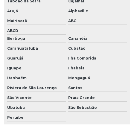
Taboão da Serra
Cajamar
Manutenção preventiva de equipamentos médicos
Arujá
Alphaville
Manutenção preventiva hospitalar
Mairiporã
ABC
ABCD
Monitoramento de equipamentos médicos
Bertioga
Cananéia
Monitoramento de parque tecnológico hospitalar
Caraguatatuba
Cubatão
Otimização de equipamentos hospitalares
Guarujá
Ilha Comprida
Otimização de parque tecnológico hospitalar
Iguape
Ilhabela
Parque tecnológico hospitalar
Itanhaém
Mongaguá
Planejamento de engenharia clínica
Riviera de São Lourenço
Santos
Planejamento estratégico para parque hospitalar
São Vicente
Praia Grande
Planejamento de manutenção hospitalar
Ubatuba
São Sebastião
Peruíbe
Planejamento de parque tecnológico hospitalar
Planejamento tecnológico hospitalar