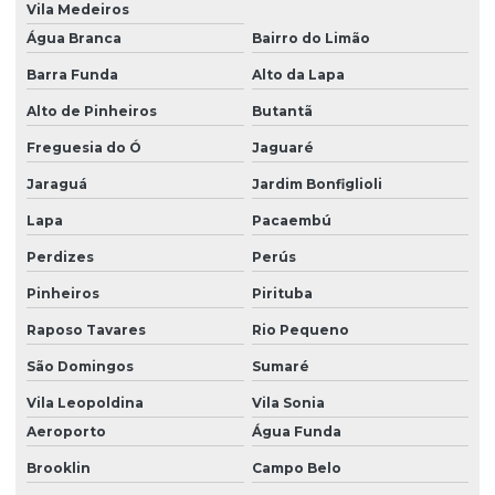
Vila Medeiros
Equipo de dieta para bomba mdk no espírito santo
Água Branca
Bairro do Limão
Equipo de dieta para bomba mdk em são paulo
Barra Funda
Alto da Lapa
Equipo de dieta para bomba mdk em sp
Alto de Pinheiros
Butantã
Equipo de dieta para bomba mdk em vitória
Freguesia do Ó
Jaguaré
Jaraguá
Jardim Bonfiglioli
Equipo fotossensível para bomba
Lapa
Pacaembú
Equipo fotossensível para bomba de infusão
Perdizes
Perús
Equipo fotossensível para bomba de infusão universal
Pinheiros
Pirituba
Equipo fotossensível para bomba mdk
Raposo Tavares
Rio Pequeno
Equipo fotossensível para bomba mdk no espírito santo
São Domingos
Sumaré
Equipo fotossensível para bomba mdk em são paulo
Vila Leopoldina
Vila Sonia
Equipo fotossensível para bomba mdk em sp
Aeroporto
Água Funda
Equipo fotossensível para bomba mdk em vitória
Brooklin
Campo Belo