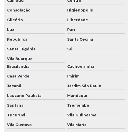
Cambuci
Centro
Engenharia clínica especializada
Consolação
Higienópolis
Engenharia clínica para hospitais
Glicério
Liberdade
Engenharia clínica hospitalar
Luz
Pari
Equipamentos médicos
República
Santa Cecília
Equipamentos médicos hospitalares
Santa Efigênia
Sé
Equipo bomba de infusão
Vila Buarque
Equipo bomba mdk
Brasilândia
Cachoeirinha
Equipo bomba mdk no espírito santo
Casa Verde
Imirim
Jaçanã
Jardim São Paulo
Equipo bomba mdk em são paulo
Lauzane Paulista
Mandaqui
Equipo bomba mdk em sp
Santana
Tremembé
Equipo bomba mdk em vitória
Tucuruvi
Vila Guilherme
Equipo de dieta para bomba
Vila Gustavo
Vila Maria
Equipo de dieta para bomba mdk