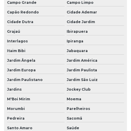
Campo Grande
Campo Limpo
Equipo universal para bomba de infusão
Capão Redondo
Cidade Ademar
Equipo universal para bomba de infusão mdk
Cidade Dutra
Cidade Jardim
Gerenciamento de equipamentos médicos
Grajaú
Ibirapuera
Gerenciamento de parque tecnológico
Interlagos
Ipiranga
Gestão eficiente de equipamentos hospitalares
Itaim Bibi
Jabaquara
Gestão de engenharia clínica hospitalar
Jardim Ângela
Jardim América
Gestão de equipamentos médicos
Jardim Europa
Jardim Paulista
Gestão de equipamentos médicos hospitalares
Jardim Paulistano
Jardim São Luiz
Gestão estratégica de parque tecnológico hospitalar
Jardins
Jockey Club
Gestão de parque tecnológico hospitalar
M'Boi Mirim
Moema
Gestão patrimonial hospitalar
Morumbi
Parelheiros
Pedreira
Sacomã
Inovação em parque tecnológico hospitalar
Santo Amaro
Saúde
Instrumentos hospitalares