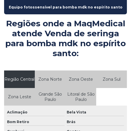
Consultoria em engenharia hospitalar
Equipo fotossensível para bomba mdk no espírito santo
Consultoria em manutenção hospitalar
Regiões onde a MaqMedical
Consultoria em parque tecnológico hospitalar
atende Venda de seringa
Controle de equipamentos médicos
para bomba mdk no espírito
Controle patrimonial de equipamentos médicos
santo:
Controle patrimonial hospitalar
Controle de qualidade em equipamentos médicos
Região Central
Zona Norte
Zona Oeste
Zona Sul
Empresa de produtos medicos hospitalares
Empresas de equipamentos hospitalares
Grande São
Litoral de São
Zona Leste
Paulo
Paulo
Empresas de equipamentos médicos
Empresas de equipamentos medicos hospitalares
Aclimação
Bela Vista
Bom Retiro
Brás
Engenharia clínica para clínicas médicas