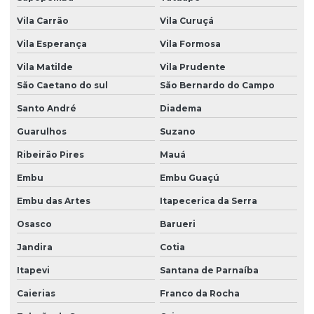
Manutenção de bomba de infusão mi23 em sp
Vila Carrão
Vila Curuçá
Manutenção bomba de seringa mdk ms31
Vila Esperança
Vila Formosa
Manutenção bomba de seringa mdk ms56
Vila Matilde
Vila Prudente
Manutenção de bomba de seringa ms31
São Caetano do sul
São Bernardo do Campo
Santo André
Diadema
Manutenção de bomba de seringa ms31 em são paulo
Guarulhos
Suzano
Manutenção de bomba de seringa ms31 em sp
Ribeirão Pires
Mauá
Manutenção de bomba de seringa ms56
Embu
Embu Guaçú
Manutenção de bomba de seringa ms56 em são paulo
Embu das Artes
Itapecerica da Serra
Manutenção de bomba de seringa ms56 em sp
Osasco
Barueri
Manutenção corretiva hospitalar
Jandira
Cotia
Manutenção de equipamentos médicos
Itapevi
Santana de Parnaíba
Manutenção hospitalar
Caierias
Franco da Rocha
Manutenção preditiva de parque tecnológico