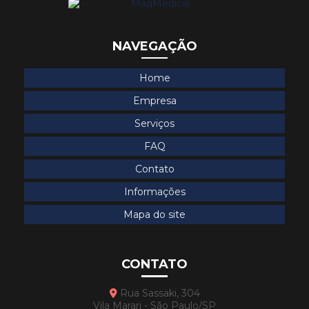
Segurança no parque tecnológico hospitalar
Seringa para bomba de infusão
NAVEGAÇÃO
Seringa para bomba infusora
Home
Seringa para bomba mdk
Empresa
Seringa para bomba mdk no espírito santo
Serviços
Seringa para bomba mdk em são paulo
FAQ
Seringa para bomba mdk em sp
Contato
Seringa para bomba mdk em vitória
Informações
Serviços de engenharia clínica
Mapa do site
Soluções para equipamentos médicos
Soluções para manutenção hospitalar
CONTATO
Soluções para parque tecnológico hospitalar
Rua Sassaki, 304
Vila Marari - São Paulo/SP
Soluções em tecnologia hospitalar