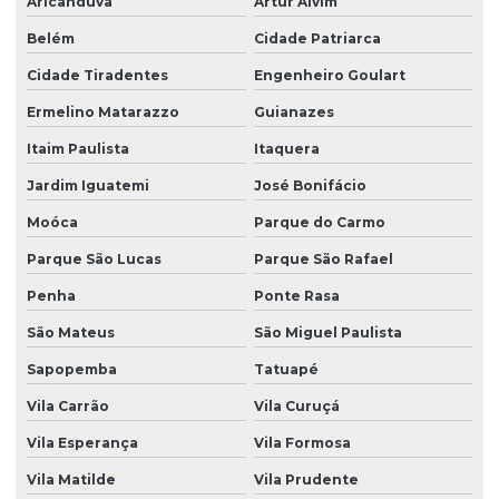
Aricanduva
Artur Alvim
Manutenção bomba de infusão mdk mi20
Belém
Cidade Patriarca
Manutenção bomba de infusão mdk mi23
Cidade Tiradentes
Engenheiro Goulart
Manutenção de bomba de infusão me11
Ermelino Matarazzo
Guianazes
Manutenção de bomba de infusão me11 em são paulo
Itaim Paulista
Itaquera
Manutenção de bomba de infusão me11 em sp
Jardim Iguatemi
José Bonifácio
Moóca
Parque do Carmo
Manutenção de bomba de infusão mi20
Parque São Lucas
Parque São Rafael
Manutenção de bomba de infusão mi20 em são paulo
Penha
Ponte Rasa
Manutenção de bomba de infusão mi20 em sp
São Mateus
São Miguel Paulista
Manutenção de bomba de infusão mi23
Sapopemba
Tatuapé
Manutenção de bomba de infusão mi23 em são paulo
Vila Carrão
Vila Curuçá
Manutenção de bomba de infusão mi23 em sp
Vila Esperança
Vila Formosa
Manutenção bomba de seringa mdk ms31
Vila Matilde
Vila Prudente