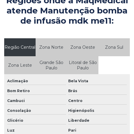
Regiões onde a MaqMedical
Consultoria em parque tecnológico hospitalar
atende Manutenção bomba
Controle de equipamentos médicos
de infusão mdk me11:
Controle patrimonial de equipamentos médicos
Controle patrimonial hospitalar
Região Central
Zona Norte
Zona Oeste
Zona Sul
Controle de qualidade em equipamentos médicos
Empresa de produtos medicos hospitalares
Grande São
Litoral de São
Zona Leste
Paulo
Paulo
Empresas de equipamentos hospitalares
Empresas de equipamentos médicos
Aclimação
Bela Vista
Empresas de equipamentos medicos hospitalares
Bom Retiro
Brás
Cambuci
Centro
Engenharia clínica para clínicas médicas
Consolação
Higienópolis
Engenharia clínica especializada
Glicério
Liberdade
Engenharia clínica para hospitais
Luz
Pari
Engenharia clínica hospitalar