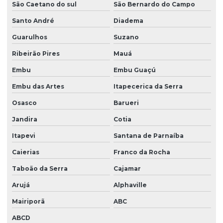
Manutenção bomba de seringa mdk ms56
São Caetano do sul
São Bernardo do Campo
Santo André
Diadema
Manutenção de bomba de seringa ms31
Guarulhos
Suzano
Manutenção de bomba de seringa ms31 em são paulo
Ribeirão Pires
Mauá
Manutenção de bomba de seringa ms31 em sp
Embu
Embu Guaçú
Manutenção de bomba de seringa ms56
Embu das Artes
Itapecerica da Serra
Manutenção de bomba de seringa ms56 em são paulo
Osasco
Barueri
Manutenção de bomba de seringa ms56 em sp
Jandira
Cotia
Manutenção corretiva hospitalar
Itapevi
Santana de Parnaíba
Manutenção de equipamentos médicos
Caierias
Franco da Rocha
Manutenção hospitalar
Taboão da Serra
Cajamar
Manutenção preditiva de parque tecnológico
Arujá
Alphaville
Manutenção preventiva de equipamentos médicos
Mairiporã
ABC
ABCD
Manutenção preventiva hospitalar