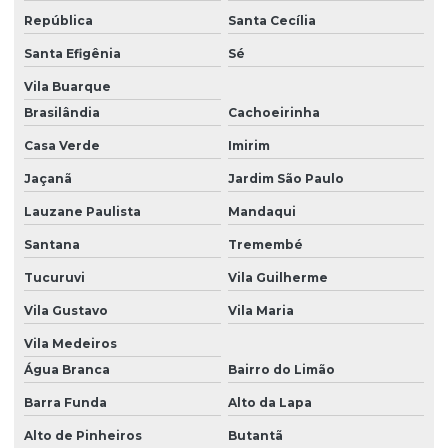
República
Santa Cecília
Equipamentos médicos
Santa Efigênia
Sé
Equipamentos médicos hospitalares
Vila Buarque
Equipo bomba de infusão
Brasilândia
Cachoeirinha
Equipo bomba mdk
Casa Verde
Imirim
Equipo bomba mdk no espírito santo
Jaçanã
Jardim São Paulo
Lauzane Paulista
Mandaqui
Equipo bomba mdk em são paulo
Santana
Tremembé
Equipo bomba mdk em sp
Tucuruvi
Vila Guilherme
Equipo bomba mdk em vitória
Vila Gustavo
Vila Maria
Equipo de dieta para bomba
Vila Medeiros
Equipo de dieta para bomba mdk
Água Branca
Bairro do Limão
Equipo de dieta para bomba mdk no espírito santo
Barra Funda
Alto da Lapa
Equipo de dieta para bomba mdk em são paulo
Alto de Pinheiros
Butantã