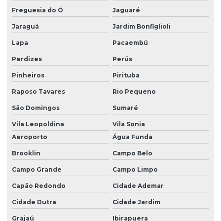
Equipo de dieta para bomba mdk em sp
Freguesia do Ó
Jaguaré
Jaraguá
Jardim Bonfiglioli
Equipo de dieta para bomba mdk em vitória
Lapa
Pacaembú
Equipo fotossensível para bomba
Perdizes
Perús
Equipo fotossensível para bomba de infusão
Pinheiros
Pirituba
Equipo fotossensível para bomba de infusão universal
Raposo Tavares
Rio Pequeno
Equipo fotossensível para bomba mdk
São Domingos
Sumaré
Equipo fotossensível para bomba mdk no espírito santo
Vila Leopoldina
Vila Sonia
Equipo fotossensível para bomba mdk em são paulo
Aeroporto
Água Funda
Equipo fotossensível para bomba mdk em sp
Brooklin
Campo Belo
Equipo fotossensível para bomba mdk em vitória
Campo Grande
Campo Limpo
Capão Redondo
Cidade Ademar
Equipo universal para bomba de infusão
Cidade Dutra
Cidade Jardim
Equipo universal para bomba de infusão mdk
Grajaú
Ibirapuera