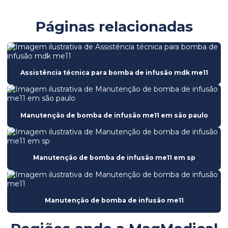
Bomba de seringa mdk ms31
Páginas relacionadas
Bomba de seringa mdk ms56
Bomba de seringa ms31
Bomba de seringa ms56
Assistência técnica para bomba de infusão mdk me11
Calibração de equipamentos hospitalares
Calibração de equipamentos médicos
Manutenção de bomba de infusão me11 em são paulo
Certificação de equipamentos hospitalares
Certificação de segurança hospitalar
Manutenção de bomba de infusão me11 em sp
Compliance na gestão de equipamentos médicos
Consultoria em engenharia clínica
Consultoria em engenharia hospitalar
Manutenção de bomba de infusão me11
Consultoria em manutenção hospitalar