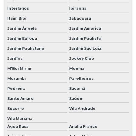
Gerenciamento de equipamentos médicos
Interlagos
Ipiranga
Gerenciamento de parque tecnológico
Itaim Bibi
Jabaquara
Gestão eficiente de equipamentos hospitalares
Jardim Ângela
Jardim América
Gestão de engenharia clínica hospitalar
Jardim Europa
Jardim Paulista
Gestão de equipamentos médicos
Jardim Paulistano
Jardim São Luiz
Gestão de equipamentos médicos hospitalares
Jardins
Jockey Club
Gestão estratégica de parque tecnológico hospitalar
M'Boi Mirim
Moema
Gestão de parque tecnológico hospitalar
Morumbi
Parelheiros
Gestão patrimonial hospitalar
Pedreira
Sacomã
Santo Amaro
Saúde
Inovação em parque tecnológico hospitalar
Socorro
Vila Andrade
Instrumentos hospitalares
Vila Mariana
Manutenção de ativos hospitalares
Água Rasa
Anália Franco
Manutenção bomba de infusão mdk me11