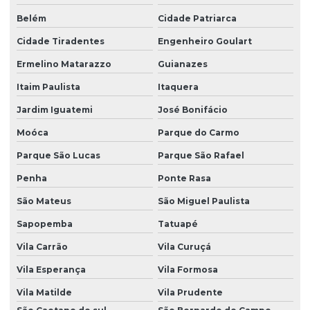
Manutenção bomba de infusão mdk me11
Belém
Cidade Patriarca
Manutenção bomba de infusão mdk mi20
Cidade Tiradentes
Engenheiro Goulart
Manutenção bomba de infusão mdk mi23
Ermelino Matarazzo
Guianazes
Manutenção de bomba de infusão me11
Itaim Paulista
Itaquera
Manutenção de bomba de infusão me11 em são paulo
Jardim Iguatemi
José Bonifácio
Moóca
Parque do Carmo
Manutenção de bomba de infusão me11 em sp
Parque São Lucas
Parque São Rafael
Manutenção de bomba de infusão mi20
Penha
Ponte Rasa
Manutenção de bomba de infusão mi20 em são paulo
São Mateus
São Miguel Paulista
Manutenção de bomba de infusão mi20 em sp
Sapopemba
Tatuapé
Manutenção de bomba de infusão mi23
Vila Carrão
Vila Curuçá
Manutenção de bomba de infusão mi23 em são paulo
Vila Esperança
Vila Formosa
Manutenção de bomba de infusão mi23 em sp
Vila Matilde
Vila Prudente
Manutenção bomba de seringa mdk ms31