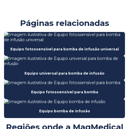
Bomba de infusão mi23
Bomba de seringa mdk ms31
Páginas relacionadas
Bomba de seringa mdk ms56
Bomba de seringa ms31
Bomba de seringa ms56
Equipo fotossensível para bomba de infusão universal
Calibração de equipamentos hospitalares
Calibração de equipamentos médicos
Equipo universal para bomba de infusão
Certificação de equipamentos hospitalares
Certificação de segurança hospitalar
Equipo fotossensível para bomba
Compliance na gestão de equipamentos médicos
Consultoria em engenharia clínica
Equipo bomba de infusão
Consultoria em engenharia hospitalar
Regiões onde a MaqMedical