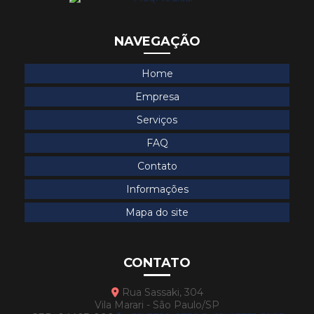
Segurança em equipamentos médicos
Segurança no parque tecnológico hospitalar
NAVEGAÇÃO
Seringa para bomba de infusão
Home
Seringa para bomba infusora
Empresa
Seringa para bomba mdk
Serviços
Seringa para bomba mdk no espírito santo
FAQ
Seringa para bomba mdk em são paulo
Contato
Seringa para bomba mdk em sp
Informações
Seringa para bomba mdk em vitória
Mapa do site
Serviços de engenharia clínica
Soluções para equipamentos médicos
CONTATO
Soluções para manutenção hospitalar
Rua Sassaki, 304
Vila Marari - São Paulo/SP
Soluções para parque tecnológico hospitalar