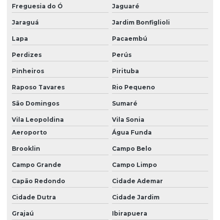
Equipo de dieta para bomba mdk em são paulo
Freguesia do Ó
Jaguaré
Jaraguá
Jardim Bonfiglioli
Equipo de dieta para bomba mdk em sp
Lapa
Pacaembú
Equipo de dieta para bomba mdk em vitória
Perdizes
Perús
Equipo fotossensível para bomba
Pinheiros
Pirituba
Equipo fotossensível para bomba de infusão
Raposo Tavares
Rio Pequeno
Equipo fotossensível para bomba de infusão universal
São Domingos
Sumaré
Equipo fotossensível para bomba mdk
Vila Leopoldina
Vila Sonia
Equipo fotossensível para bomba mdk no espírito santo
Aeroporto
Água Funda
Equipo fotossensível para bomba mdk em são paulo
Brooklin
Campo Belo
Equipo fotossensível para bomba mdk em sp
Campo Grande
Campo Limpo
Capão Redondo
Cidade Ademar
Equipo fotossensível para bomba mdk em vitória
Cidade Dutra
Cidade Jardim
Equipo universal para bomba de infusão
Grajaú
Ibirapuera
Equipo universal para bomba de infusão mdk