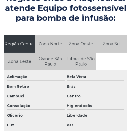
Consultoria em manutenção hospitalar
atende Equipo fotossensível
Consultoria em parque tecnológico hospitalar
para bomba de infusão:
Controle de equipamentos médicos
Controle patrimonial de equipamentos médicos
Região Central
Zona Norte
Zona Oeste
Zona Sul
Controle patrimonial hospitalar
Controle de qualidade em equipamentos médicos
Grande São
Litoral de São
Zona Leste
Paulo
Paulo
Empresa de produtos medicos hospitalares
Empresas de equipamentos hospitalares
Aclimação
Bela Vista
Empresas de equipamentos médicos
Bom Retiro
Brás
Cambuci
Centro
Empresas de equipamentos medicos hospitalares
Consolação
Higienópolis
Engenharia clínica para clínicas médicas
Glicério
Liberdade
Engenharia clínica especializada
Luz
Pari
Engenharia clínica para hospitais