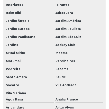
Interlagos
Ipiranga
Gerenciamento de equipamentos médicos
Itaim Bibi
Jabaquara
Gerenciamento de parque tecnológico
Jardim Ângela
Jardim América
Gestão eficiente de equipamentos hospitalares
Jardim Europa
Jardim Paulista
Gestão de engenharia clínica hospitalar
Jardim Paulistano
Jardim São Luiz
Gestão de equipamentos médicos
Jardins
Jockey Club
Gestão de equipamentos médicos hospitalares
M'Boi Mirim
Moema
Gestão estratégica de parque tecnológico hospitalar
Morumbi
Parelheiros
Gestão de parque tecnológico hospitalar
Pedreira
Sacomã
Santo Amaro
Saúde
Gestão patrimonial hospitalar
Socorro
Vila Andrade
Inovação em parque tecnológico hospitalar
Vila Mariana
Instrumentos hospitalares
Água Rasa
Anália Franco
Manutenção de ativos hospitalares
Aricanduva
Artur Alvim