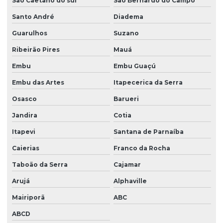
São Caetano do sul
São Bernardo do Campo
Santo André
Diadema
Manutenção bomba de seringa mdk ms56
Guarulhos
Suzano
Manutenção de bomba de seringa ms31
Ribeirão Pires
Mauá
Manutenção de bomba de seringa ms31 em são paulo
Embu
Embu Guaçú
Manutenção de bomba de seringa ms31 em sp
Embu das Artes
Itapecerica da Serra
Manutenção de bomba de seringa ms56
Osasco
Barueri
Manutenção de bomba de seringa ms56 em são paulo
Jandira
Cotia
Manutenção de bomba de seringa ms56 em sp
Itapevi
Santana de Parnaíba
Manutenção corretiva hospitalar
Caierias
Franco da Rocha
Manutenção de equipamentos médicos
Taboão da Serra
Cajamar
Manutenção hospitalar
Arujá
Alphaville
Manutenção preditiva de parque tecnológico
Mairiporã
ABC
ABCD
Manutenção preventiva de equipamentos médicos