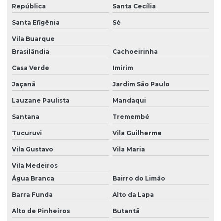
República
Santa Cecília
Engenharia clínica hospitalar
Santa Efigênia
Sé
Equipamentos médicos
Vila Buarque
Equipamentos médicos hospitalares
Brasilândia
Cachoeirinha
Equipo bomba de infusão
Casa Verde
Imirim
Equipo bomba mdk
Jaçanã
Jardim São Paulo
Lauzane Paulista
Mandaqui
Equipo bomba mdk no espírito santo
Santana
Tremembé
Equipo bomba mdk em são paulo
Tucuruvi
Vila Guilherme
Equipo bomba mdk em sp
Vila Gustavo
Vila Maria
Equipo bomba mdk em vitória
Vila Medeiros
Equipo de dieta para bomba
Água Branca
Bairro do Limão
Equipo de dieta para bomba mdk
Barra Funda
Alto da Lapa
Equipo de dieta para bomba mdk no espírito santo
Alto de Pinheiros
Butantã