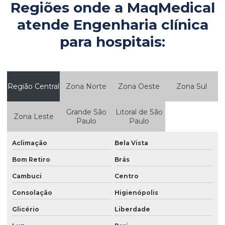
Regiões onde a MaqMedical
Consultoria em manutenção hospitalar
atende Engenharia clínica
Consultoria em parque tecnológico hospitalar
para hospitais:
Controle de equipamentos médicos
Controle patrimonial de equipamentos médicos
Controle patrimonial hospitalar
Região Central
Zona Norte
Zona Oeste
Zona Sul
Controle de qualidade em equipamentos médicos
Grande São
Litoral de São
Empresa de produtos medicos hospitalares
Zona Leste
Paulo
Paulo
Empresas de equipamentos hospitalares
Aclimação
Bela Vista
Empresas de equipamentos médicos
Bom Retiro
Brás
Empresas de equipamentos medicos hospitalares
Cambuci
Centro
Engenharia clínica para clínicas médicas
Consolação
Higienópolis
Engenharia clínica especializada
Glicério
Liberdade
Engenharia clínica para hospitais