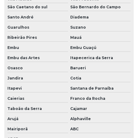
Manutenção bomba de seringa mdk ms31
São Caetano do sul
São Bernardo do Campo
Manutenção bomba de seringa mdk ms56
Santo André
Diadema
Manutenção de bomba de seringa ms31
Guarulhos
Suzano
Manutenção de bomba de seringa ms31 em são paulo
Ribeirão Pires
Mauá
Manutenção de bomba de seringa ms31 em sp
Embu
Embu Guaçú
Manutenção de bomba de seringa ms56
Embu das Artes
Itapecerica da Serra
Manutenção de bomba de seringa ms56 em são paulo
Osasco
Barueri
Jandira
Cotia
Manutenção de bomba de seringa ms56 em sp
Itapevi
Santana de Parnaíba
Manutenção corretiva hospitalar
Caierias
Franco da Rocha
Manutenção de equipamentos médicos
Taboão da Serra
Cajamar
Manutenção hospitalar
Arujá
Alphaville
Manutenção preditiva de parque tecnológico
Mairiporã
ABC
Manutenção preventiva de equipamentos médicos