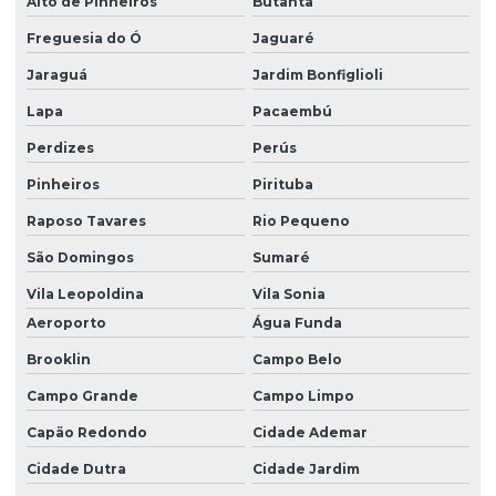
Alto de Pinheiros
Butantã
Equipo de dieta para bomba mdk em são paulo
Freguesia do Ó
Jaguaré
Equipo de dieta para bomba mdk em sp
Jaraguá
Jardim Bonfiglioli
Equipo de dieta para bomba mdk em vitória
Lapa
Pacaembú
Equipo fotossensível para bomba
Perdizes
Perús
Equipo fotossensível para bomba de infusão
Pinheiros
Pirituba
Equipo fotossensível para bomba de infusão universal
Raposo Tavares
Rio Pequeno
Equipo fotossensível para bomba mdk
São Domingos
Sumaré
Vila Leopoldina
Vila Sonia
Equipo fotossensível para bomba mdk no espírito santo
Aeroporto
Água Funda
Equipo fotossensível para bomba mdk em são paulo
Brooklin
Campo Belo
Equipo fotossensível para bomba mdk em sp
Campo Grande
Campo Limpo
Equipo fotossensível para bomba mdk em vitória
Capão Redondo
Cidade Ademar
Equipo universal para bomba de infusão
Cidade Dutra
Cidade Jardim
Equipo universal para bomba de infusão mdk