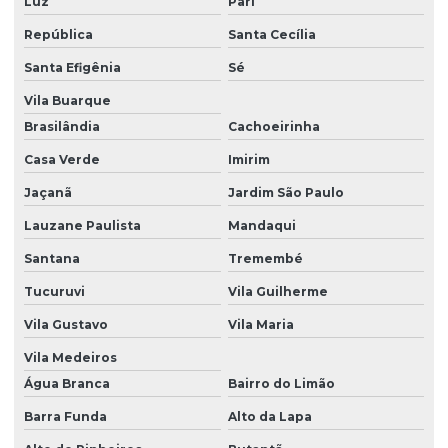
Luz
Pari
Engenharia clínica hospitalar
República
Santa Cecília
Equipamentos médicos
Santa Efigênia
Sé
Vila Buarque
Equipamentos médicos hospitalares
Brasilândia
Cachoeirinha
Equipo bomba de infusão
Casa Verde
Imirim
Equipo bomba mdk
Jaçanã
Jardim São Paulo
Equipo bomba mdk no espírito santo
Lauzane Paulista
Mandaqui
Equipo bomba mdk em são paulo
Santana
Tremembé
Equipo bomba mdk em sp
Tucuruvi
Vila Guilherme
Equipo bomba mdk em vitória
Vila Gustavo
Vila Maria
Equipo de dieta para bomba
Vila Medeiros
Água Branca
Bairro do Limão
Equipo de dieta para bomba mdk
Barra Funda
Alto da Lapa
Equipo de dieta para bomba mdk no espírito santo