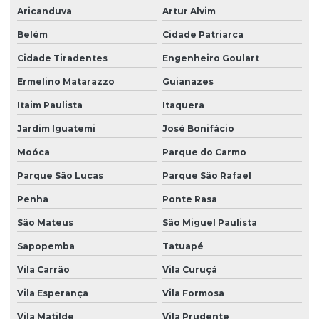
Aricanduva
Artur Alvim
Manutenção bomba de infusão mdk me11
Belém
Cidade Patriarca
Manutenção bomba de infusão mdk mi20
Cidade Tiradentes
Engenheiro Goulart
Manutenção bomba de infusão mdk mi23
Ermelino Matarazzo
Guianazes
Manutenção de bomba de infusão me11
Itaim Paulista
Itaquera
Manutenção de bomba de infusão me11 em são paulo
Jardim Iguatemi
José Bonifácio
Manutenção de bomba de infusão me11 em sp
Moóca
Parque do Carmo
Manutenção de bomba de infusão mi20
Parque São Lucas
Parque São Rafael
Manutenção de bomba de infusão mi20 em são paulo
Penha
Ponte Rasa
Manutenção de bomba de infusão mi20 em sp
São Mateus
São Miguel Paulista
Manutenção de bomba de infusão mi23
Sapopemba
Tatuapé
Manutenção de bomba de infusão mi23 em são paulo
Vila Carrão
Vila Curuçá
Vila Esperança
Vila Formosa
Manutenção de bomba de infusão mi23 em sp
Vila Matilde
Vila Prudente