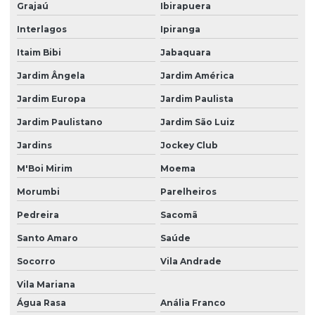
Grajaú
Ibirapuera
Gerenciamento de equipamentos médicos
Interlagos
Ipiranga
Gerenciamento de parque tecnológico
Itaim Bibi
Jabaquara
Gestão eficiente de equipamentos hospitalares
Jardim Ângela
Jardim América
Jardim Europa
Jardim Paulista
Gestão de engenharia clínica hospitalar
Jardim Paulistano
Jardim São Luiz
Gestão de equipamentos médicos
Jardins
Jockey Club
Gestão de equipamentos médicos hospitalares
M'Boi Mirim
Moema
Gestão estratégica de parque tecnológico hospitalar
Morumbi
Parelheiros
Gestão de parque tecnológico hospitalar
Pedreira
Sacomã
Gestão patrimonial hospitalar
Santo Amaro
Saúde
Inovação em parque tecnológico hospitalar
Socorro
Vila Andrade
Instrumentos hospitalares
Vila Mariana
Manutenção de ativos hospitalares
Água Rasa
Anália Franco